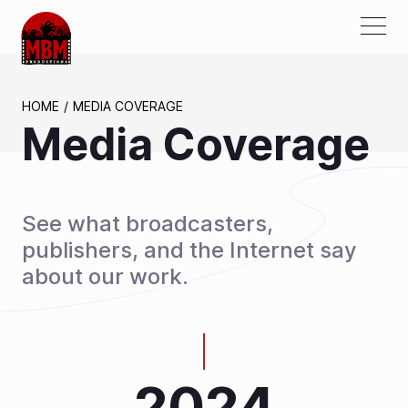
ABOUT US
HOME
MEDIA COVERAGE
Media Coverage
AWARDS
PROJECTS
SERVICES
See what broadcasters,
PARTNERS
publishers, and the Internet say
about our work.
MEDIA
CONTACTS
2024